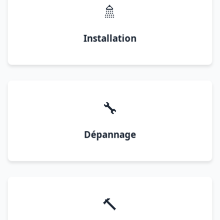
🚿
Installation
🔧
Dépannage
🔨