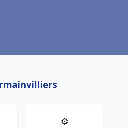
rmainvilliers
⚙️