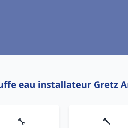
uffe eau installateur Gretz A
🔧
🔨