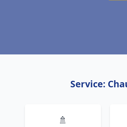
Service: Cha
🚿