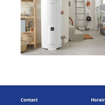
Contact
Horair