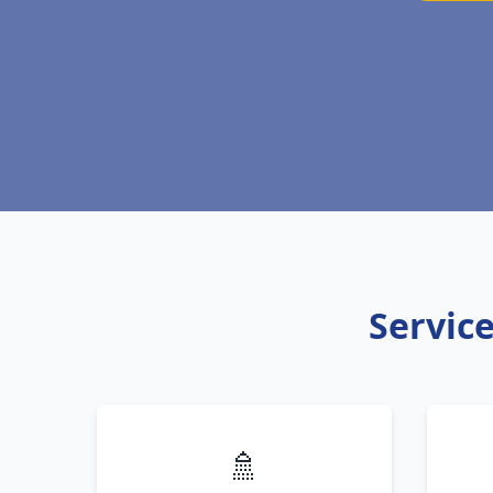
Service
🚿