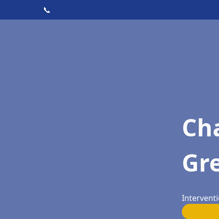
📞
Cha
Gr
Intervent