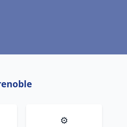
Grenoble
⚙️