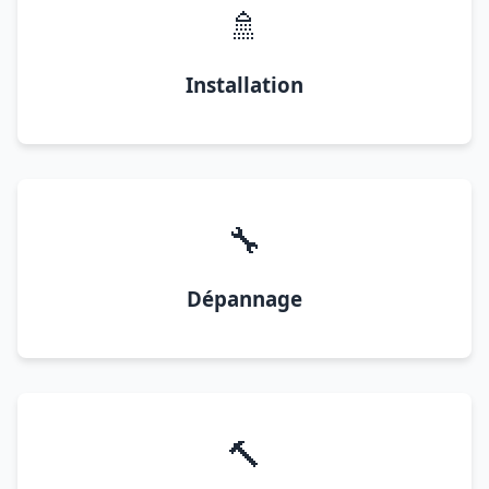
🚿
Installation
🔧
Dépannage
🔨