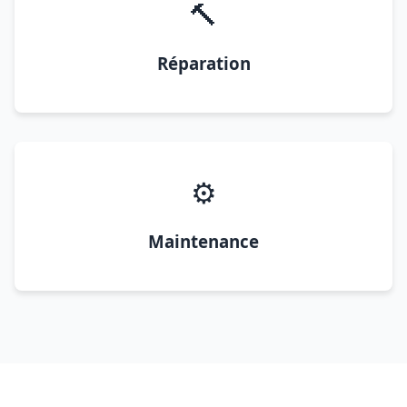
🔨
Réparation
⚙️
Maintenance