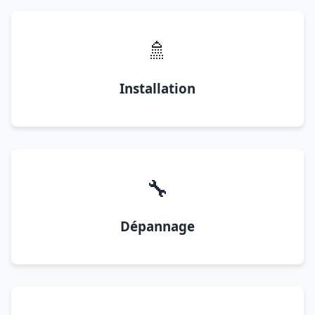
🚿
Installation
🔧
Dépannage