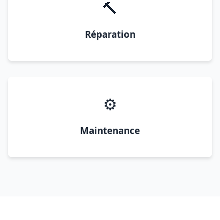
🔨
Réparation
⚙️
Maintenance