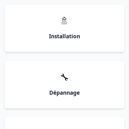
🚿
Installation
🔧
Dépannage