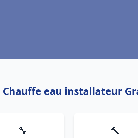
: Chauffe eau installateur G
🔧
🔨