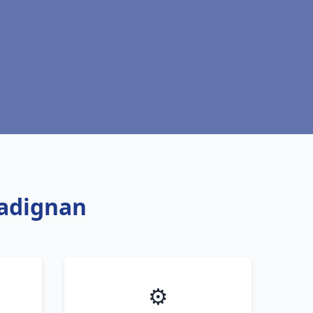
radignan
⚙️