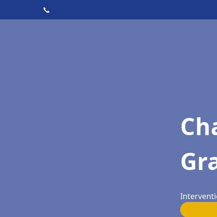
📞
Cha
Gr
Intervent