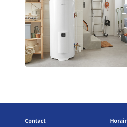
Contact
Horair