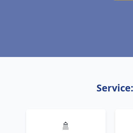
Service
🚿