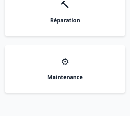
🔨
Réparation
⚙️
Maintenance