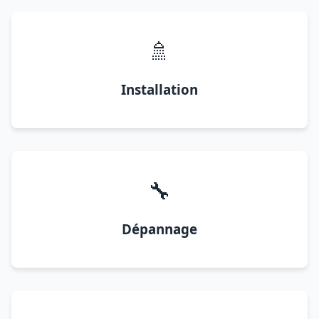
🚿
Installation
🔧
Dépannage