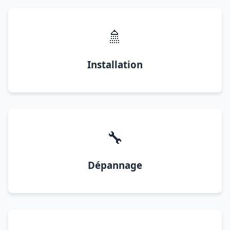
🚿
Installation
🔧
Dépannage