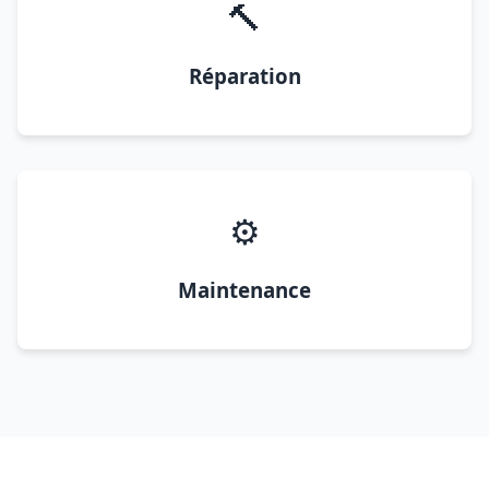
🔨
Réparation
⚙️
Maintenance