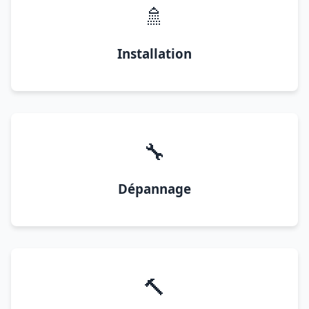
🚿
Installation
🔧
Dépannage
🔨