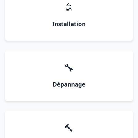
🚿
Installation
🔧
Dépannage
🔨