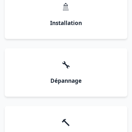
🚿
Installation
🔧
Dépannage
🔨