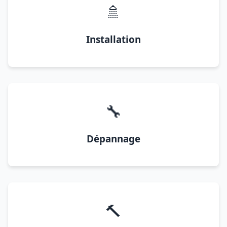
🚿
Installation
🔧
Dépannage
🔨