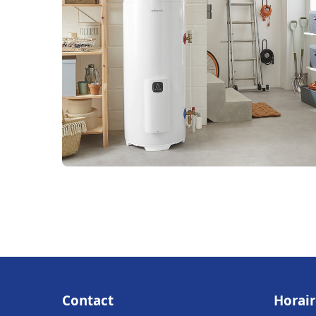
Contact
Horair