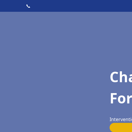
📞
Cha
Fo
Intervent