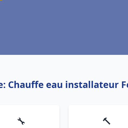
e: Chauffe eau installateur 
🔧
🔨