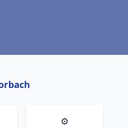
Forbach
⚙️