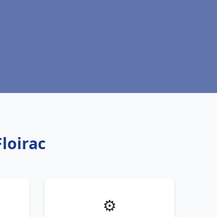
Floirac
⚙️