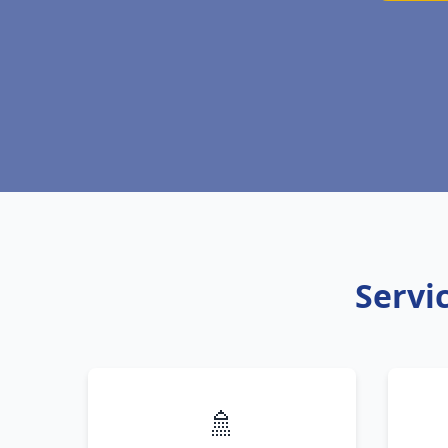
Servic
🚿