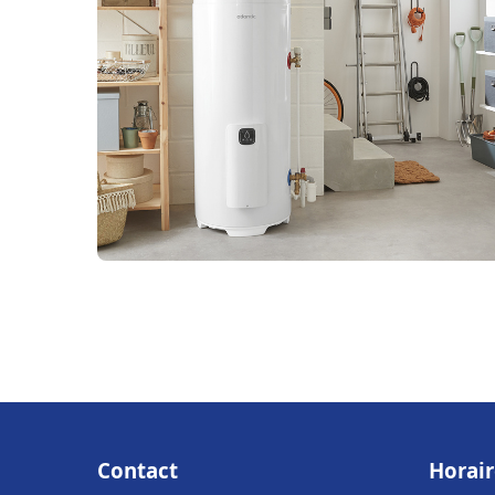
Contact
Horair