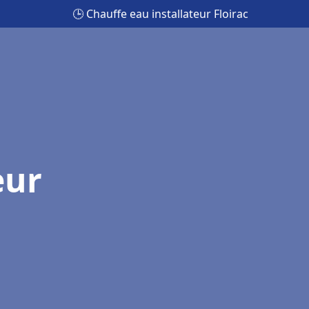
🕒 Chauffe eau installateur Floirac
eur