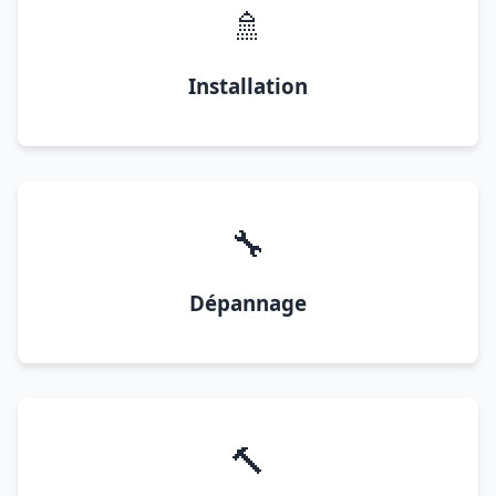
🚿
Installation
🔧
Dépannage
🔨