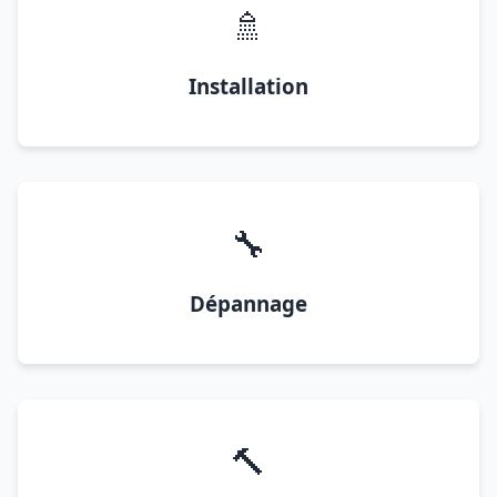
🚿
Installation
🔧
Dépannage
🔨