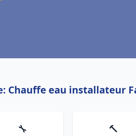
e: Chauffe eau installateur 
🔧
🔨