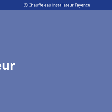
🕒 Chauffe eau installateur Fayence
eur