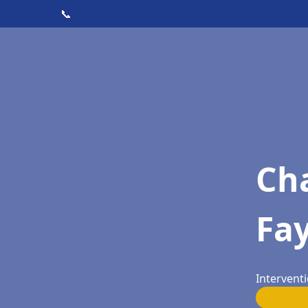
📞
Cha
Fa
Interventi