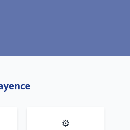
Fayence
⚙️