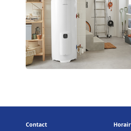
Contact
Horair