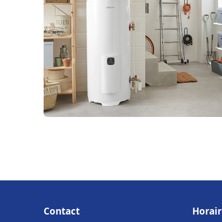
Contact
Horair