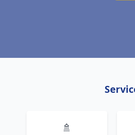
Servic
🚿