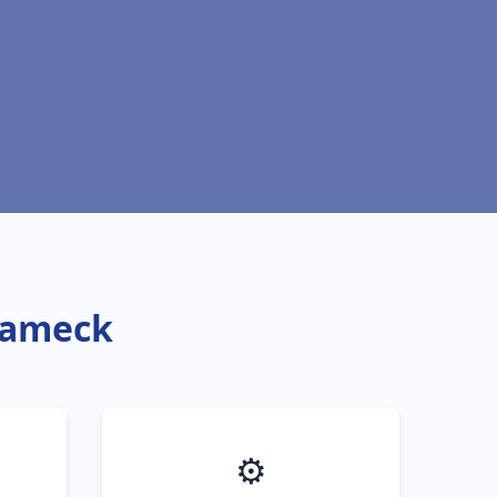
 Fameck
⚙️