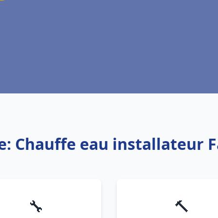
e: Chauffe eau installateur
🔧
🔨