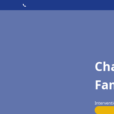
📞
Cha
Fa
Intervent