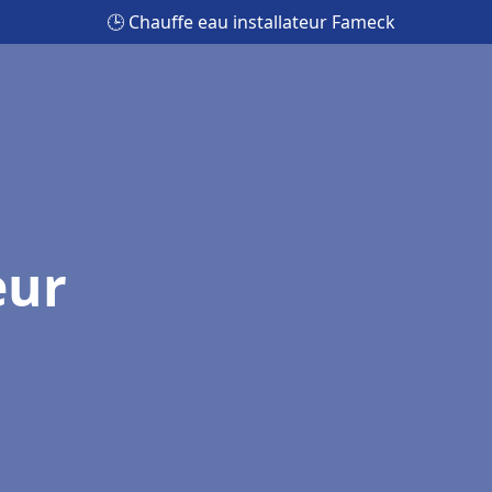
🕒 Chauffe eau installateur Fameck
eur