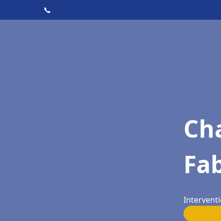
📞
Cha
Fa
Intervent