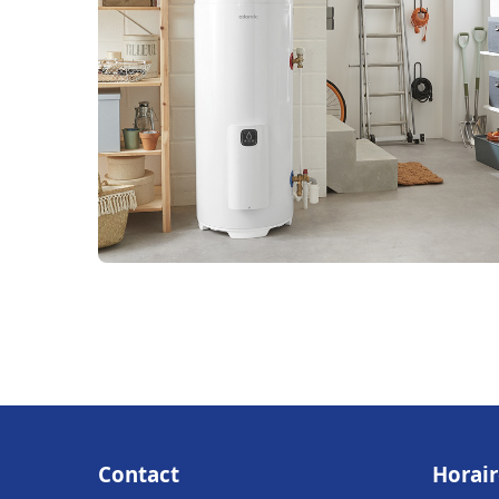
Contact
Horair