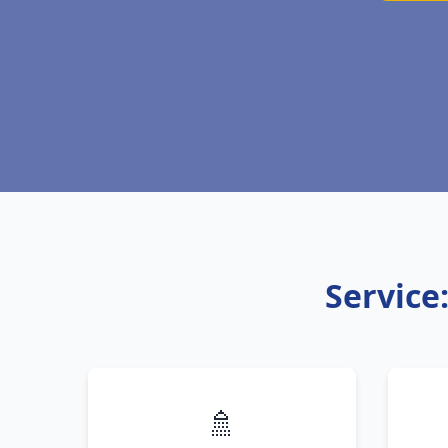
Service
🚿