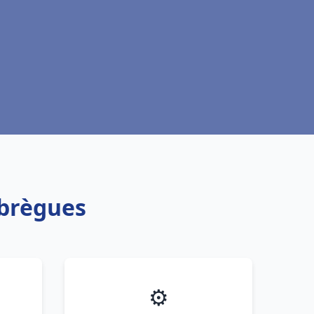
abrègues
⚙️