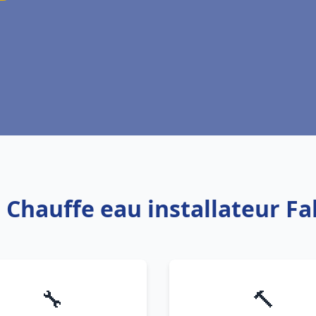
: Chauffe eau installateur F
🔧
🔨