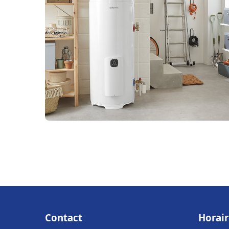
Contact
Horair