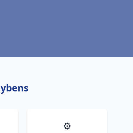
Eybens
⚙️