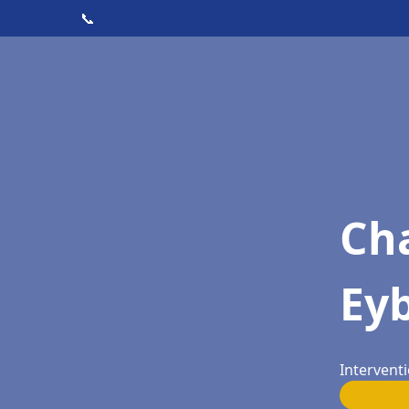
📞
Cha
Ey
Interventi