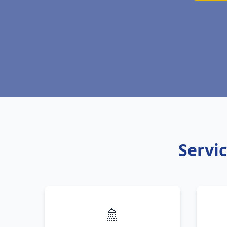
Servic
🚿