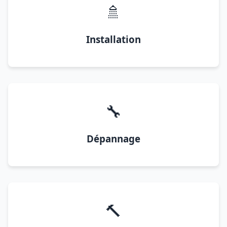
🚿
Installation
🔧
Dépannage
🔨