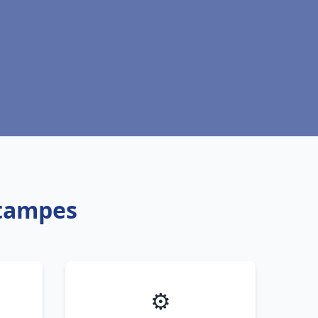
Étampes
⚙️