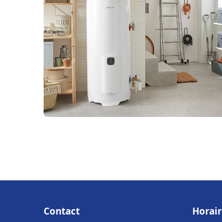
Contact
Horair