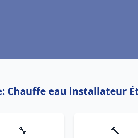
e: Chauffe eau installateur 
🔧
🔨