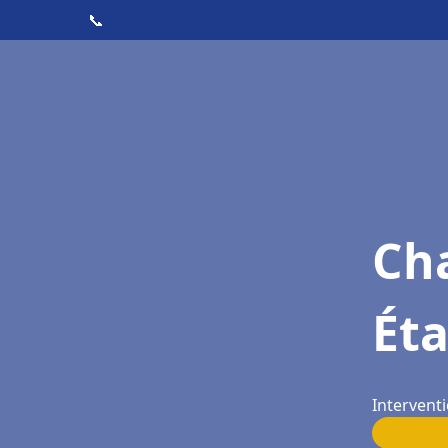
📞
Cha
Ét
Intervent