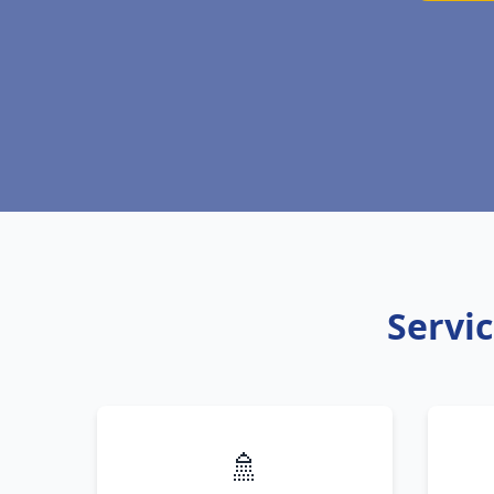
Servic
🚿