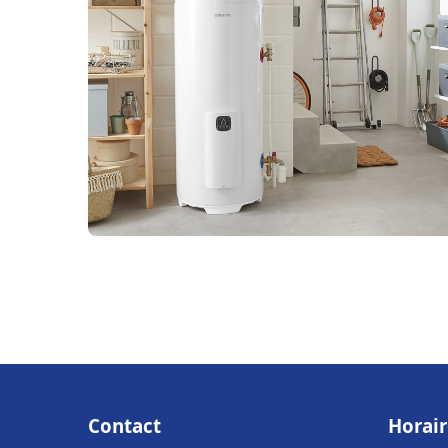
Contact
Horair