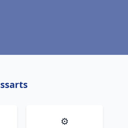
Essarts
⚙️