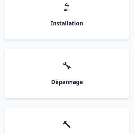
🚿
Installation
🔧
Dépannage
🔨