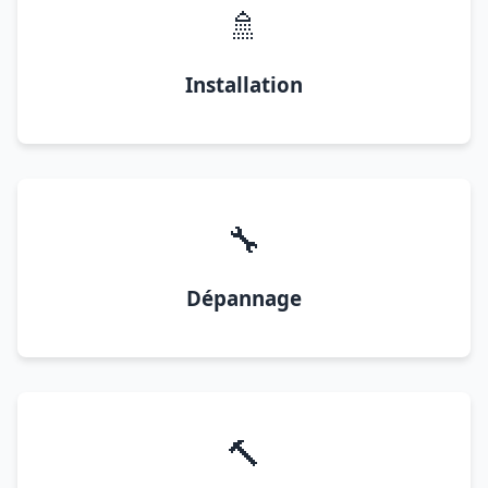
🚿
Installation
🔧
Dépannage
🔨