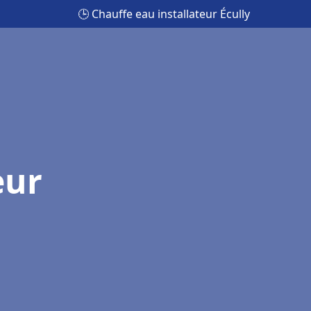
🕒 Chauffe eau installateur Écully
eur