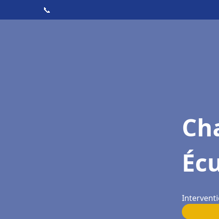
📞
Cha
Écu
Interventi