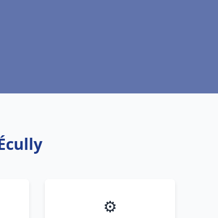
Écully
⚙️