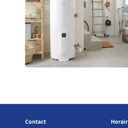
Contact
Horair