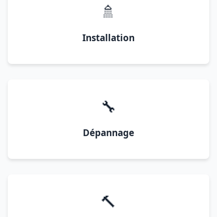
🚿
Installation
🔧
Dépannage
🔨