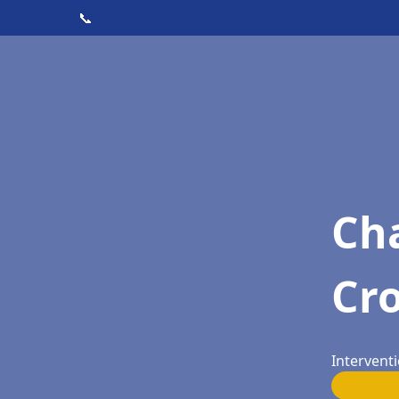
📞
Cha
Cr
Intervent