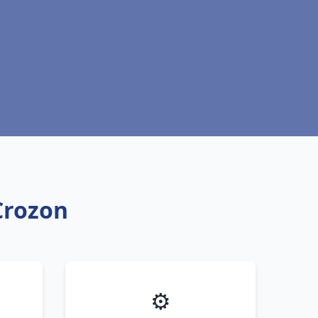
Crozon
⚙️