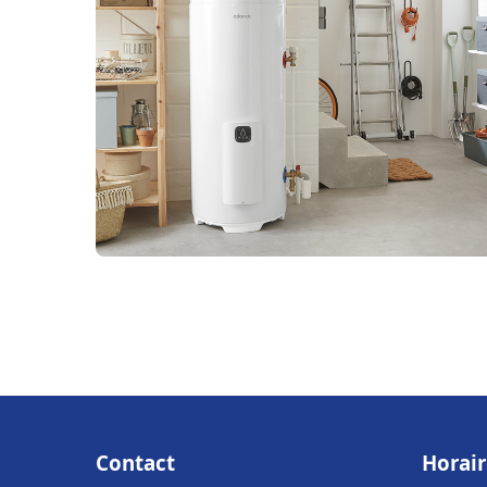
Contact
Horair