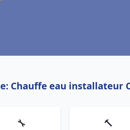
ce: Chauffe eau installateur 
🔧
🔨