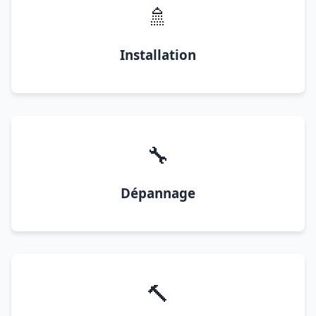
🚿
Installation
🔧
Dépannage
🔨