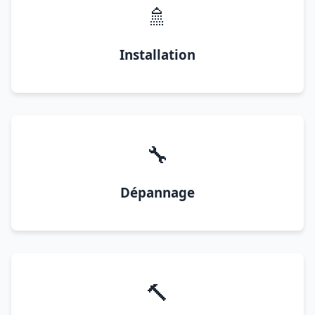
🚿
Installation
🔧
Dépannage
🔨