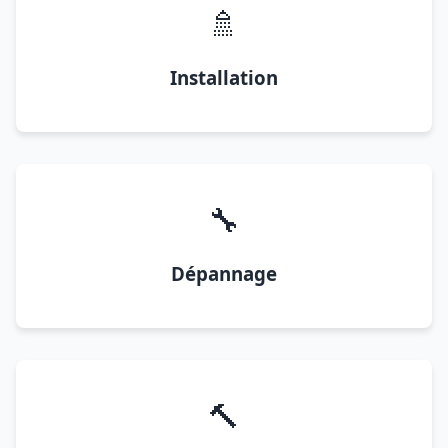
🚿
Installation
🔧
Dépannage
🔨