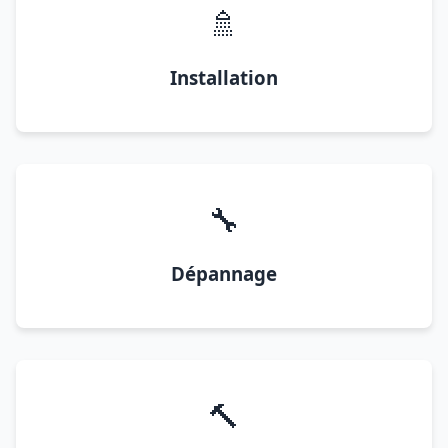
🚿
Installation
🔧
Dépannage
🔨