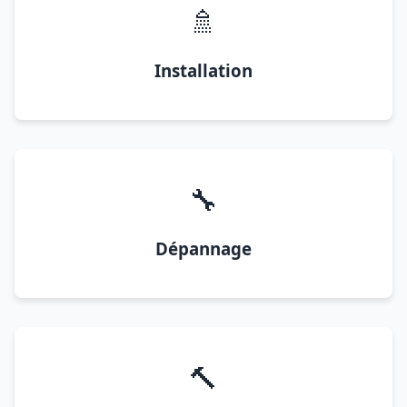
🚿
Installation
🔧
Dépannage
🔨