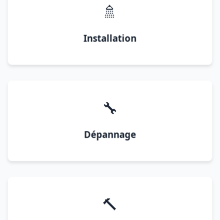
🚿
Installation
🔧
Dépannage
🔨