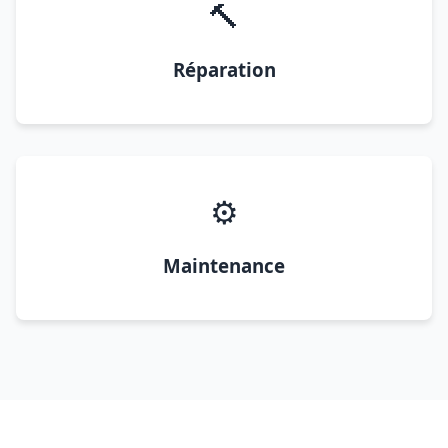
🔨
Réparation
⚙️
Maintenance