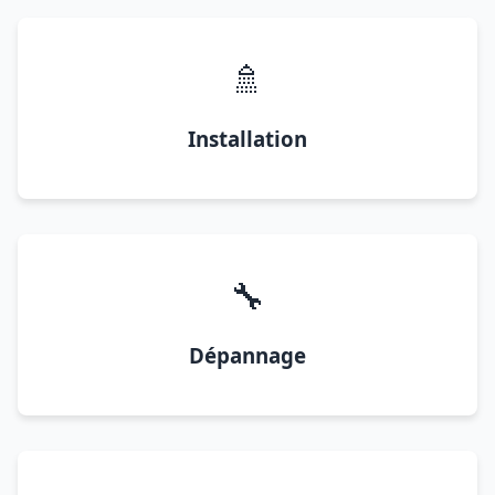
🚿
Installation
🔧
Dépannage