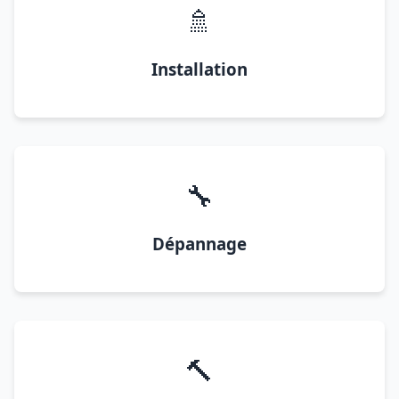
🚿
Installation
🔧
Dépannage
🔨