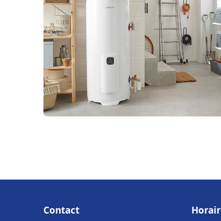
Contact
Horair