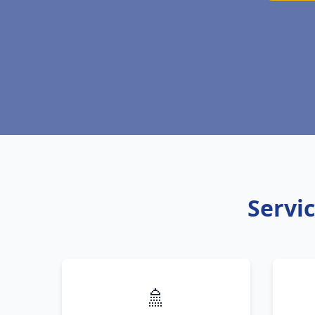
Servic
🚿