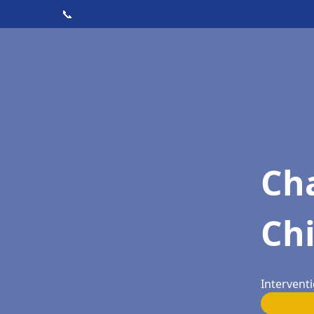
📞
Cha
Ch
Interventi