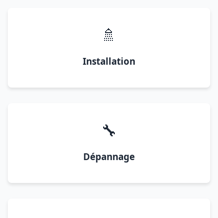
🚿
Installation
🔧
Dépannage