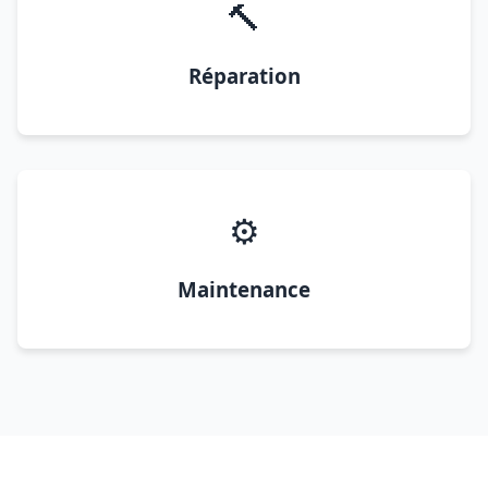
🔨
Réparation
⚙️
Maintenance