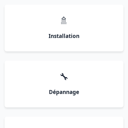
🚿
Installation
🔧
Dépannage