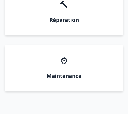
🔨
Réparation
⚙️
Maintenance