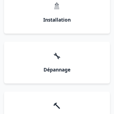
🚿
Installation
🔧
Dépannage
🔨