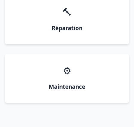
🔨
Réparation
⚙️
Maintenance