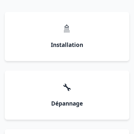
🚿
Installation
🔧
Dépannage