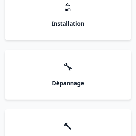
🚿
Installation
🔧
Dépannage
🔨