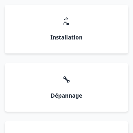
🚿
Installation
🔧
Dépannage