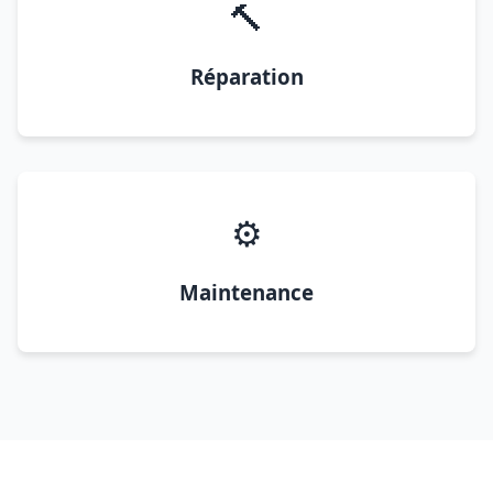
🔨
Réparation
⚙️
Maintenance