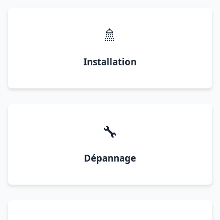
🚿
Installation
🔧
Dépannage