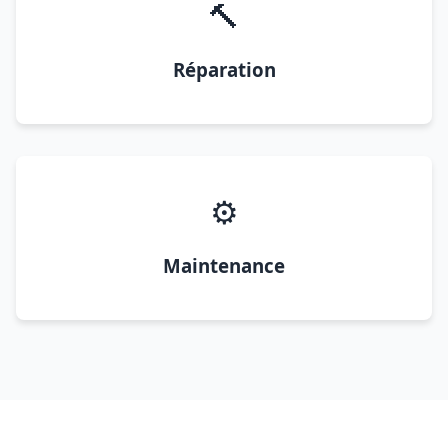
🔨
Réparation
⚙️
Maintenance