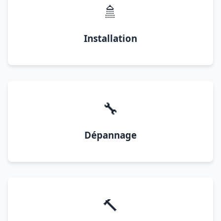
🚿
Installation
🔧
Dépannage
🔨