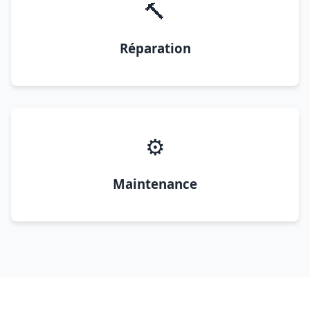
🔨
Réparation
⚙️
Maintenance