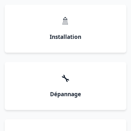
🚿
Installation
🔧
Dépannage