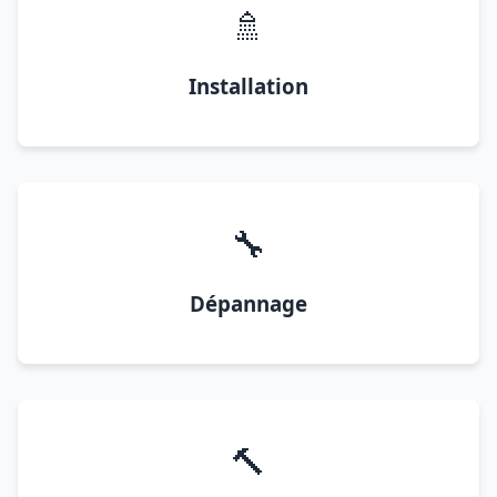
🚿
Installation
🔧
Dépannage
🔨