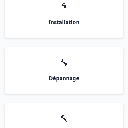
🚿
Installation
🔧
Dépannage
🔨