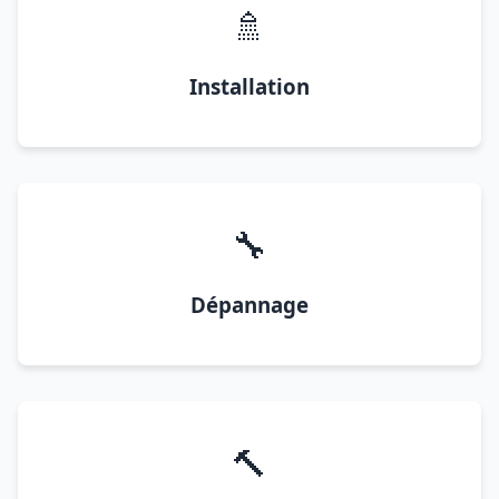
🚿
Installation
🔧
Dépannage
🔨